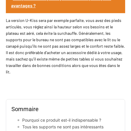
soigné, tout en faisant passer
avantages ?
votre message d'entreprise grâce
à votre logo accroché dessus.
Grâce à sa personnalisation,
votre entreprise se distingue et
La version U-Kiss sera par exemple parfaite, vous avez des pieds
renforce son image de marque à
articulés, vous réglez ainsi la hauteur selon vos besoins et le
chaque déplacement. Offrir un
plateau est aéré, cela évite la surchauffe. Généralement, les
porte-ordinateur Iker à vos
clients ou partenaires lors d'un
supports pour le bureau ne sont pas compatibles avec le lit ou le
événement d'entreprise, comme
canapé puisqu’ils ne sont pas assez larges et le confort reste faible.
un salon ou une foire
commerciale, renforce votre
Il est donc préférable d’acheter un accessoire dédié à votre usage,
relation tout en leur fournissant
mais sachez qu’il existe même de petites tables si vous souhaitez
un...
travailler dans de bonnes conditions alors que vous êtes dans le
lit.
Sommaire
Pourquoi ce produit est-il indispensable ?
Tous les supports ne sont pas intéressants