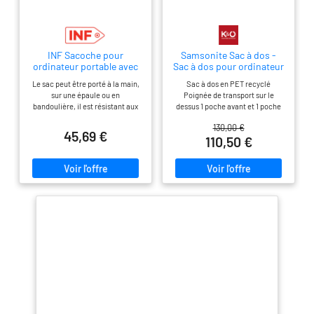
INF Sacoche pour
Samsonite Sac à dos -
ordinateur portable avec
Sac à dos pour ordinateur
bandoulière L Gris
portable ECODIVER Large
Le sac peut être porté à la main,
Sac à dos en PET recyclé
Argenté
Coffee Bean marron
sur une épaule ou en
Poignée de transport sur le
bandoulière, il est résistant aux
dessus 1 poche avant et 1 poche
chocs, imperméable, anti-
latérale Bretelles ergonomiques
130,00 €
rayures et durable. Il offre une
Sangle de poitrine Porte-
45,69 €
110,50 €
couverture complète et dispose
bouteille Détails réfléchissants
d'une conception pratique à
Un compartiment principal Un
ouverture latérale. Matériau de
compartiment pour ordinateur
qualité supérieure : fabriqué en
portable pour écran de 17,3
polyester de haute qualité, cet
Volume : 26L Dimensions : 48 x
étui est durable, résistant aux
35 x 23 cm Nom de la couleur :
rayures et imperméable, offrant
Coffee Bean Matière : 100% PET
une protection fiable pour votre
recyclé
ordinateur portable. Léger et
compact : l'étui est léger et
compact, ce qui le rend
confortable à transporter toute la
journée. C'est la taille parfaite
pour ranger votre ordinateur
portable, vos documents, vos
cahiers et autres éléments