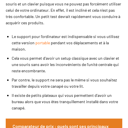
puissant pour votre entreprise
souris et un clavier puisque vous ne pouvez pas forcément utiliser
grâce à sa surface
personnalisable. Que ce soit pour
celui de votre ordinateur. En effet, il est incliné et cela n’est pas
y imprimer votre logo ou un
très confortable. Un petit test devrait rapidement vous conduire à
message, c'est un excellent
acquérir ces produits.
moyen de faire passer votre
message. Accessoire polyvalent :
Que vous l'utilisiez pour le travail
Le support pour l’ordinateur est indispensable si vous utilisez
ou pour vos loisirs, ce porte-
ordinateur s'adapte à toutes les
cette version
portable
pendant vos déplacements et à la
situations. Parfait pour les
maison.
réunions, conférences ou vos
trajets quotidiens vers le bureau.
Cela vous permet d’avoir un setup classique avec un clavier et
Style moderne : Avec son design
une souris sans avoir les inconvénients de l’unité centrale qui
contemporain, le porte-
ordinateur Iker ne se contente
reste encombrante.
pas d'être fonctionnel, il est
également un atout de style pour
Par contre, le support ne sera pas le même si vous souhaitez
vos affaires, vous permettant de
travailler depuis votre canapé ou votre lit.
vous démarquer. Cas d'utilisation
variés Le porte-ordinateur
Il existe de petits plateaux qui vous permettent d’avoir un
personnalisable en toile canvas
Iker est la solution idéale pour
bureau alors que vous êtes tranquillement installé dans votre
chaque professionnel souhaitant
canapé.
allier esthétique et utilité.
Imaginez-vous lors d'une réunion,
votre ordinateur portable bien
protégé dans ce sac au design
Comparateur de prix : quels sont ses principaux