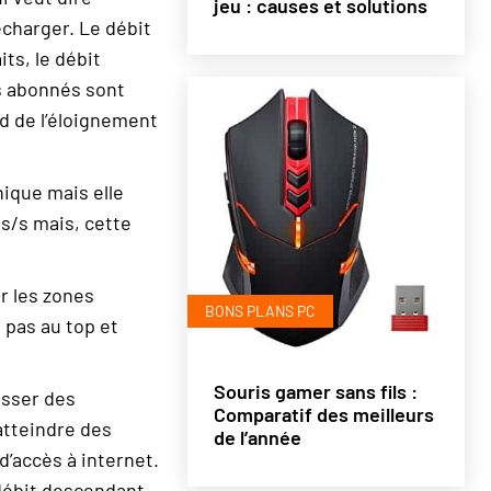
jeu : causes et solutions
écharger. Le débit
ts, le débit
les abonnés sont
nd de l’éloignement
ique mais elle
ts/s mais, cette
r les zones
BONS PLANS PC
 pas au top et
Souris gamer sans fils :
asser des
Comparatif des meilleurs
atteindre des
de l’année
 d’accès à internet.
 débit descendant