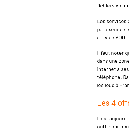
fichiers volu
Les services p
par exemple ê
service VOD.
Il faut noter 
dans une zone 
internet a ses
téléphone. Da
les loue à Fr
Les 4 off
Il est aujourd
outil pour no