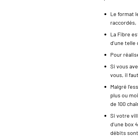
Le format l
raccordés, 
La Fibre es
d’une telle
Pour réalis
Si vous ave
vous, il f
Malgré l’es
plus ou mo
de 100 chaî
Si votre vi
d’une box 4
débits son