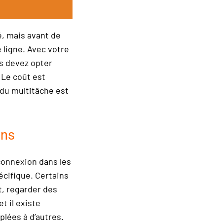
é, mais avant de
e ligne. Avec votre
us devez opter
 Le coût est
 du multitâche est
ins
connexion dans les
écifique. Certains
et, regarder des
t il existe
plées à d’autres.