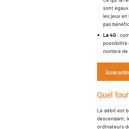
sont égaux.
les jeux en
pas bénéfic
La 4G
: com
possibilité
nombre de 
Ecran ordin
Quel four
Le débit est b
descendant, l
ordinateurs d