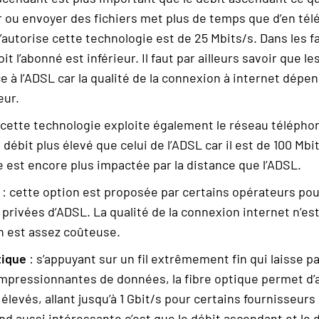
 ou envoyer des fichiers met plus de temps que d’en tél
autorise cette technologie est de 25 Mbits/s. Dans les fai
it l’abonné est inférieur. Il faut par ailleurs savoir que 
e à l’ADSL car la qualité de la connexion à internet dépe
eur.
 cette technologie exploite également le réseau téléphon
 débit plus élevé que celui de l’ADSL car il est de 100 Mbi
 est encore plus impactée par la distance que l’ADSL.
e
: cette option est proposée par certains opérateurs pou
 privées d’ADSL. La qualité de la connexion internet n’est
ion est assez coûteuse.
tique
: s’appuyant sur un fil extrêmement fin qui laisse p
impressionnantes de données, la fibre optique permet d’
 élevés, allant jusqu’à 1 Gbit/s pour certains fournisseurs
end aussi intéressante c’est que le débit ascendant et le