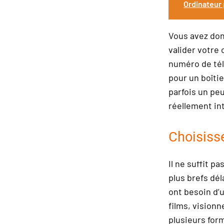
Ordinateur 
Vous avez donc
valider votre 
numéro de tél
pour un boîtie
parfois un peu
réellement in
Choisisse
Il ne suffit 
plus brefs dél
ont besoin d’u
films, vision
plusieurs for