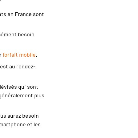
nts en France sont
orcément besoin
un
forfait mobile
.
 est au rendez-
lévisés qui sont
 généralement plus
vous aurez besoin
Smartphone et les