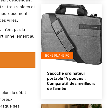
re très rapides et
malheureusement
es villes.
i n’ont pas la
portionnellement au
BONS PLANS PC
Sacoche ordinateur
portable 14 pouces :
Comparatif des meilleurs
de l’année
 plus du débit
ombreux
orsque des