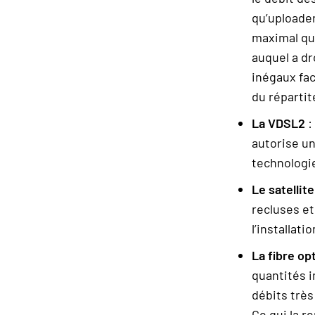
qu’uploader
maximal qu’
auquel a dro
inégaux fac
du répartit
La VDSL2
:
autorise un
technologie
Le satellit
recluses et
l’installat
La fibre op
quantités 
débits très
Ce qui la r