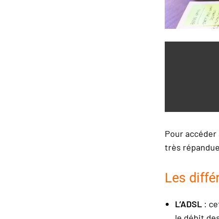
Pour accéder 
très répandue 
Les diffé
L’ADSL
: ce
le débit de