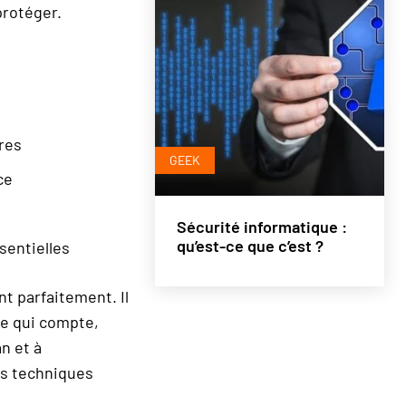
protéger.
res
GEEK
ce
Sécurité informatique :
qu’est-ce que c’est ?
sentielles
t parfaitement. Il
Ce qui compte,
n et à
es techniques