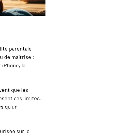
lité parentale
u de maîtrise :
r iPhone, la
vent que les
osent ces limites.
es
qu’un
urisée sur le