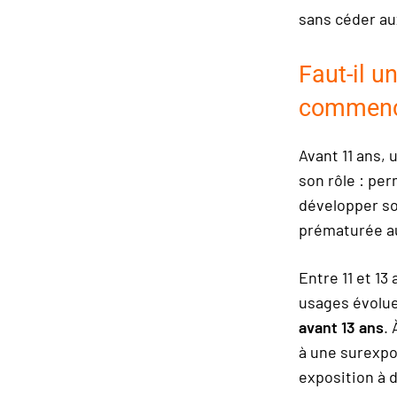
sans céder au
Faut-il 
commen
Avant 11 ans, 
son rôle : per
développer so
prématurée au
Entre 11 et 13
usages évolu
avant 13 ans
.
à une surexpo
exposition à 