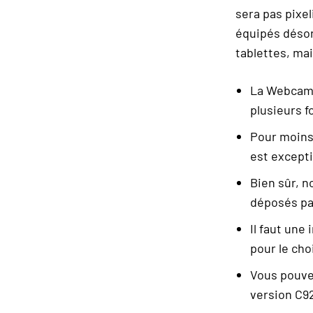
sera pas pixel
équipés désor
tablettes, mai
La Webcam 
plusieurs f
Pour moins 
est excepti
Bien sûr, n
déposés par
Il faut une
pour le ch
Vous pouvez
version C9