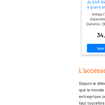
ALKAR 941
à grand a
n
Voltage [
d'assembl
Diamètre: 28
Type de fo
34
manuel; V
direction 
droite: pour
direction 
véhicules a
droite; 
extérieu
chauffan
L’accesso
courbure
Matériaux
Depuis le déb
(acrylonitr
styrène c
que le monde 
Année à par
entreprises o
faut toutefois