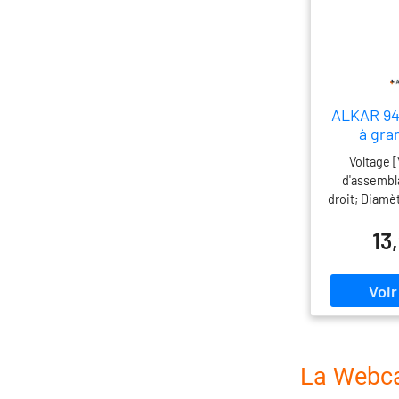
ALKAR 942
à gra
Voltage [
d'assembl
droit; Diamè
fonctionne
13
Véhicule av
gauche ou 
véhicules a
gauche, pour
directio
Rétr
extérieu
chauffan
La Webca
courbure