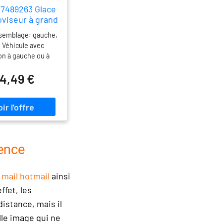
7489263 Glace
oviseur à grand
angle
ssemblage: gauche,
; Véhicule avec
on à gauche ou à
our véhicules avec
4,49 €
on à gauche, pour
s avec direction à
Rayon de courbure
0; Année à partir
2/2004, 04/2005
rence
u
mail hotmail
ainsi
fet, les
istance, mais il
lle image qui ne