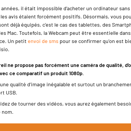
 de base: PP
Année à 
s années, il était impossible d’acheter un ordinateur san
ylène); Année
/2005, 04/2006
es avis étaient forcément positifs. Désormais, vous po
sont déjà équipés, c’est le cas des tablettes, des Smart
des Mac. Toutefois, la Webcam peut être essentielle dans
ce. Un petit
envoi de sms
pour se confirmer qu’on est bie
isio.
eil ne propose pas forcément une caméra de qualité, d’où
avec ce comparatif un produit 1080p
.
une qualité d’image inégalable et surtout un branchement
ort USB.
cidez de tourner des vidéos, vous aurez également beso
e nom.