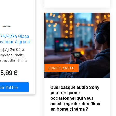
7474274 Glace
oviseur à grand
angle
ge [V]: 24; Côté
emblage: droit;
 avec direction à
ou à droite: pour
BONS PLANS PC
5,99 €
s avec direction à
our véhicules avec
ction à droite;
Quel casque audio Sony
étroviseur
pour un gamer
ieur/intérieur:
occasionnel qui veut
ant; Couleur du
aussi regarder des films
: gris; Rayon de
en home cinéma ?
ure [mm]: 300;
jumelé : 7473274;