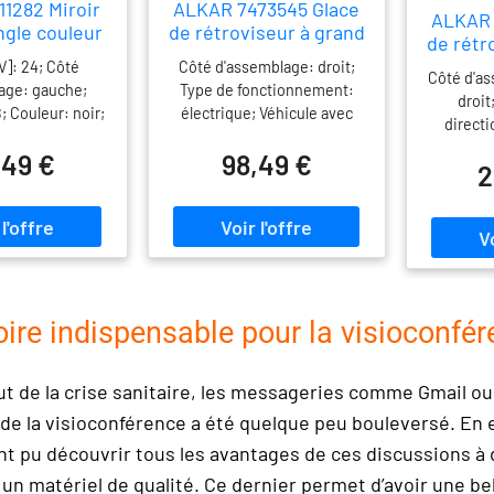
1282 Miroir
ALKAR 7473545 Glace
ALKAR 
ngle couleur
de rétroviseur à grand
de rétr
oir
angle
V]: 24; Côté
Côté d'assemblage: droit;
Côté d'a
age: gauche;
Type de fonctionnement:
droit
; Couleur: noir;
électrique; Véhicule avec
directi
nctionnement:
direction à gauche ou à
droite: p
,49 €
98,49 €
éhicule avec
droite: pour véhicules avec
2
directi
à gauche ou à
direction à gauche, pour
véhicule
 véhicules avec
véhicules avec direction à
droite; 
à gauche, pour
droite; Rétroviseur
[mm]: 30
vec direction à
extérieur/intérieur:
de: 0
Rétroviseur
chauffant; Rayon de
r/intérieur:
courbure [mm]: 300; Année
t; Rayon de
jusqu'à: 06/2008
ire indispensable pour la visioconfé
 [mm]: 300;
 de base: ABS
ut de la crise sanitaire, les messageries comme Gmail o
ile-butadiène-
opolymèrisé);
de la visioconférence a été quelque peu bouleversé. En ef
tir de: 05/2006
nt pu découvrir tous les avantages de ces discussions à d
 un matériel de qualité. Ce dernier permet d’avoir une be