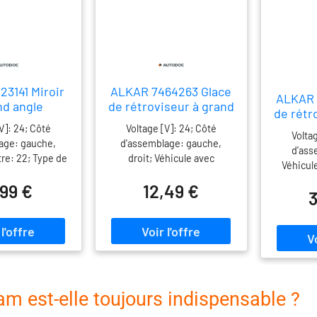
3141 Miroir
ALKAR 7464263 Glace
ALKAR 
nd angle
de rétroviseur à grand
de rétr
angle
V]: 24; Côté
Voltage [V]: 24; Côté
Volta
age: gauche,
d'assemblage: gauche,
d'ass
tre: 22; Type de
droit; Véhicule avec
Véhicule
ment: manuel;
direction à gauche ou à
gauche 
,99 €
12,49 €
ec direction à
droite: pour véhicules avec
3
véhicule
à droite: pour
direction à gauche, pour
gauche, p
vec direction à
véhicules avec direction à
dire
 véhicules avec
droite; Rétroviseur
R
n à droite;
extérieur/intérieur:
extér
oviseur
chauffant; Rayon de
chauff
r/intérieur:
courbure [mm]: 300; Année
carter
t; Rayon de
jusqu'à: 03/2005
m est-elle toujours indispensable ?
courb
 [mm]: 300;
Produit 