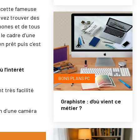
partir de: 06/2008
s cette fameuse
uvez trouver des
phones et de tous
 le cadre d’une
n prêt puis c’est
 l’intérêt
BONS PLANS PC
 très facilité
Graphiste : d’où vient ce
métier ?
in d’une caméra