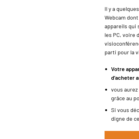
Matériaux
Il y a quelque
(polyprop
jusqu'à: 12
Webcam dont l
appareils qui 
les PC, voire 
visioconféren
parti pour la v
Votre appar
d’acheter 
vous aurez 
grâce au p
Si vous dé
digne de c